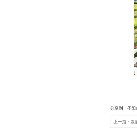
分享到：
圣阳
上一篇：发展