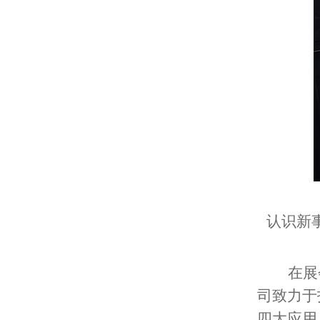
认识新
在展
司致力于
四大应用