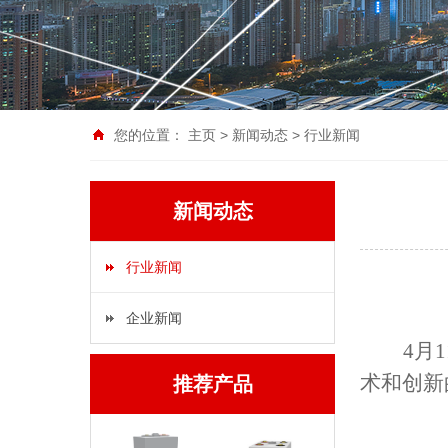
您的位置：
主页
>
新闻动态
>
行业新闻
新闻动态
行业新闻
企业新闻
4
月
1
术和创新
推荐产品