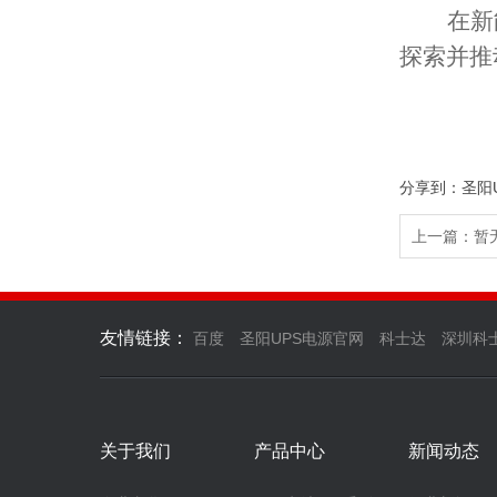
在新
探索并推
分享到：
圣阳
上一篇：暂
友情链接：
百度
圣阳UPS电源官网
科士达
深圳科
关于我们
产品中心
新闻动态