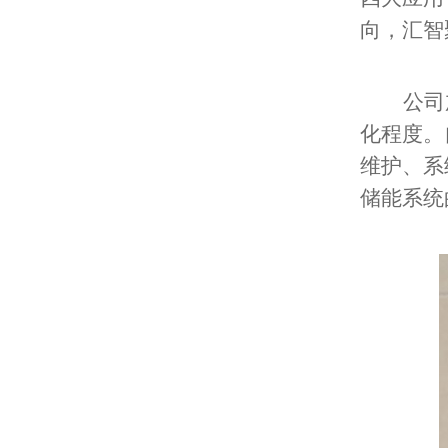
向，汇智
公司
化程度。
维护、系
储能系统