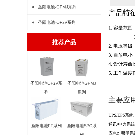
圣阳电池-GFMJ系列
产品特
圣阳电池-OPzV系列
1. 容量范围：
38Ah—2
推荐产品
2. 电压等级
3. 自放电小
4. 设计寿命
5. 工作温度
圣阳电池OPzV系
圣阳电池GFMJ
列
系列
主要应
UPS/EPS系统
通讯/电力系统
圣阳电池FT系列
圣阳电池SPG系
应急灯照明系
列